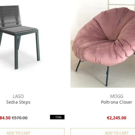
LAGO
MOGG
Sedia Steps
Poltrona Closer
84.50
€570.00
- 15%
€2,245.00
ADD TO CART
ADD TO CART