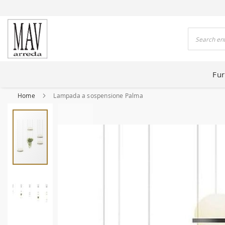
 HOUSES FOR 80 YEARS
Search
Fur
Home
Lampada a sospensione Palma
Skip
to
the
end
of
the
images
gallery