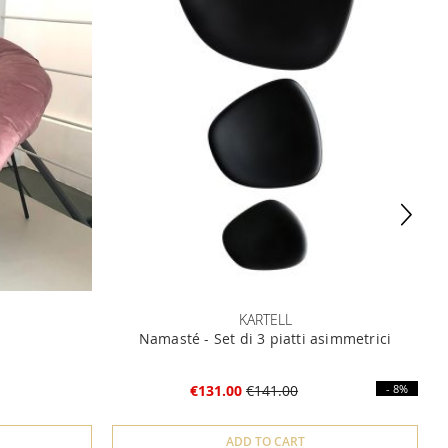
KARTELL
Namasté - Set di 3 piatti asimmetrici
€131.00
€141.00
- 8%
ADD TO CART