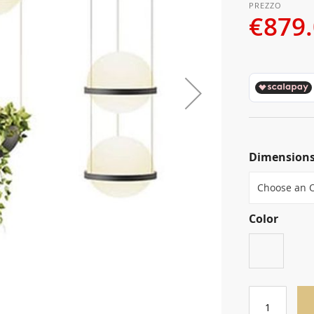
€879
Dimension
Color