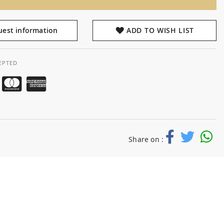
est information
ADD TO WISH LIST
EPTED
Share on :