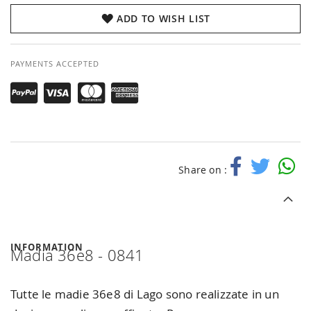
ADD TO WISH LIST
PAYMENTS ACCEPTED
Share on :
INFORMATION
Madia 36e8 - 0841
Tutte le madie 36e8 di Lago sono realizzate in un