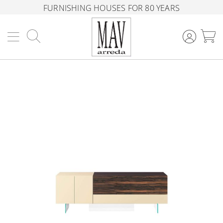
FURNISHING HOUSES FOR 80 YEARS
Search
M
Skip
to
the
end
of
the
images
gallery