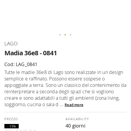
Skip
LAGO
to
Madia 36e8 - 0841
the
beginning
Cod: LAG_0841
of
Tutte le madie 36e8 di Lago sono realizzate in un design
the
semplice e raffinato. Possono essere sospese o
images
appoggiate a terra. Sono un classico del contenimento da
gallery
reinterpretare a seconda degli spazi che si vogliono
creare e sono adattabili a tutti gli ambienti (zona living,
soggiorno, cucina o sala d ...
Read more
AVAILABILITY
40 giorni
- 15%