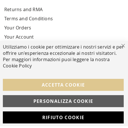
Returns and RMA
Terms and Conditions
Your Orders
Your Account
Utilizziamo i cookie per ottimizzare i nostri servizi e per
Cl
offrire un'esperienza eccezionale ai nostri visitatori.
SECURE PAYMENTS
Per maggiori informazioni puoi leggere la nostra
Cookie Policy
FOLLOW US ON SOCIAL MEDIA
ACCETTA COOKIE
Facebook
Instagram
Whatsapp
PERSONALIZZA COOKIE
RIFIUTO COOKIE
Developed with
by
DF Solution