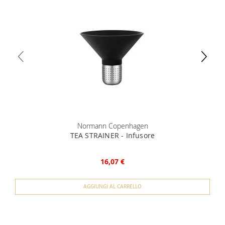
specifica.
unico) 4) iban per l'addebito delle rate
Normann Copenhagen
TEA STRAINER - Infusore
16,07 €
AGGIUNGI AL CARRELLO