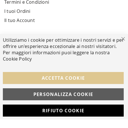
Termini e Condizioni
I tuoi Ordini
Il tuo Account
PAGAMENTI SICURI
Utilizziamo i cookie per ottimizzare i nostri servizi e per
Ch
offrire un'esperienza eccezionale ai nostri visitatori.
Per maggiori informazioni puoi leggere la nostra
Cookie Policy
SEGUICI NEI SOCIAL
Facebook
Instagram
Whatsapp
ACCETTA COOKIE
PERSONALIZZA COOKIE
© Copyright MAV Arreda s.r.l. | P.IVA IT05919160969
Via Galileo Galilei, 14 | Milano
RIFIUTO COOKIE
Developed with
by
DF Solution