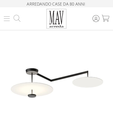
ARREDANDO CASE DA 80 ANNI
Cerca
C
Vai
alla
fine
della
galleria
di
immagini