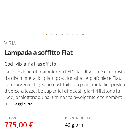
Vai
VIBIA
all'inizio
Lampada a soffitto Flat
della
galleria
Cod: vibia_flat_asoffitto
di
La collezione di plafoniere a LED Flat di Vibia è composta
immagini
da dischi metallici piatti posizionati a Le plafoniere Flat,
con sorgenti LED, sono costituite da piani metallici posti a
diverse altezze. Le superfici di questi piani riflettono la
luce, proiettando una luminosità avvolgente che sembra
p ...
Leggi tutto
DISPONIBILITA'
775,00 €
40 giorni