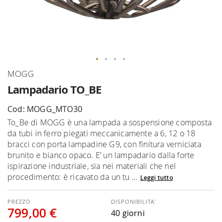
Vai
MOGG
all'inizio
Lampadario TO_BE
della
galleria
Cod: MOGG_MTO30
di
To_Be di MOGG è una lampada a sospensione composta
immagini
da tubi in ferro piegati meccanicamente a 6, 12 o 18
bracci con porta lampadine G9, con finitura verniciata
brunito e bianco opaco. E’ un lampadario dalla forte
ispirazione industriale, sia nei materiali che nel
procedimento: è ricavato da un tu ...
Leggi tutto
DISPONIBILITA'
799,00 €
40 giorni