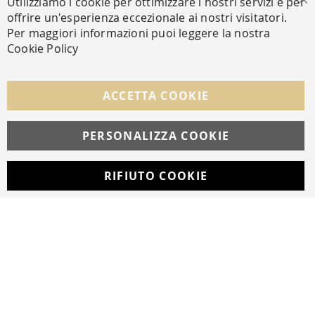
Utilizziamo i cookie per ottimizzare i nostri servizi e per
Ch
offrire un'esperienza eccezionale ai nostri visitatori.
Per maggiori informazioni puoi leggere la nostra
Cookie Policy
SEGUICI NEI SOCIAL
Facebook
Instagram
Whatsapp
ACCETTA COOKIE
PERSONALIZZA COOKIE
© Copyright MAV Arreda s.r.l. | P.IVA IT05919160969
Via Galileo Galilei, 14 | Milano
RIFIUTO COOKIE
Developed with
by
DF Solution