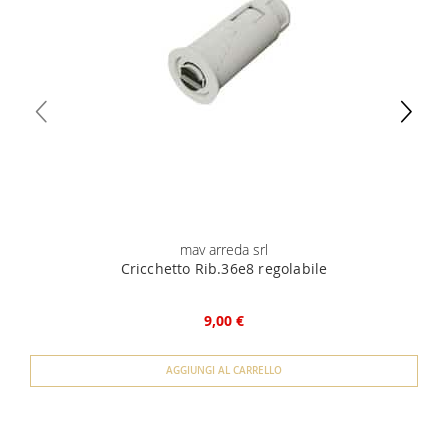
specifica.
unico) 4) iban per l'addebito delle rate
mav arreda srl
Cricchetto Rib.36e8 regolabile
9,00 €
AGGIUNGI AL CARRELLO