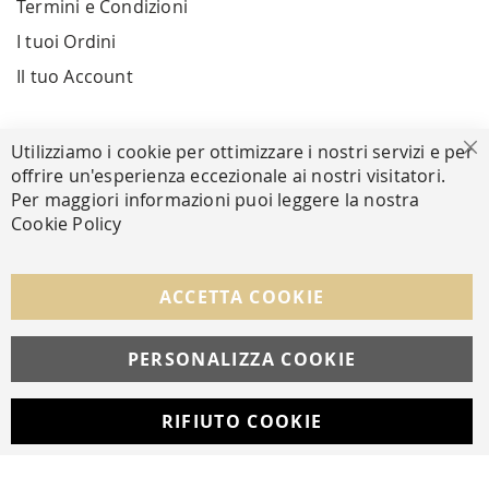
Termini e Condizioni
I tuoi Ordini
Il tuo Account
PAGAMENTI SICURI
Utilizziamo i cookie per ottimizzare i nostri servizi e per
Ch
offrire un'esperienza eccezionale ai nostri visitatori.
Per maggiori informazioni puoi leggere la nostra
Cookie Policy
SEGUICI NEI SOCIAL
Facebook
Instagram
Whatsapp
ACCETTA COOKIE
PERSONALIZZA COOKIE
© Copyright MAV Arreda s.r.l. | P.IVA IT05919160969
Via Galileo Galilei, 14 | Milano
RIFIUTO COOKIE
Developed with
by
DF Solution