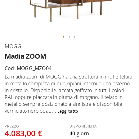
Vai
MOGG
all'inizio
Madia ZOOM
della
galleria
Cod: MOGG_MZO04
di
La madia zoom di MOGG ha una struttura in mdf e telaio
immagini
in metallo completa di due ripiani interni e uno esterno
in cristallo. Disponibile laccata goffrato in tutti i colori
RAL oppure placcata in piuma di mogano. Il telato in
metallo sempre posizionato a sinnistra è disponibile
verniciato nero opac ...
Leggi tutto
DISPONIBILITA'
4.083,00 €
40 giorni