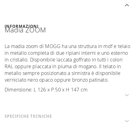
INFORMAZIONI
Madia ZOOM
La madia zoom di MOGG ha una struttura in mdf e telaio
in metallo completa di due ripiani interni e uno esterno
in cristallo. Disponibile laccata goffrato in tutti i colori
RAL oppure placcata in piuma di mogano. Il telato in
metallo sempre posizionato a sinnistra è disponibile
verniciato nero opaco oppure bronzo patinato.
Dimensione: L 126 x P 50 x H 147 cm
SPECIFICHE TECNICHE