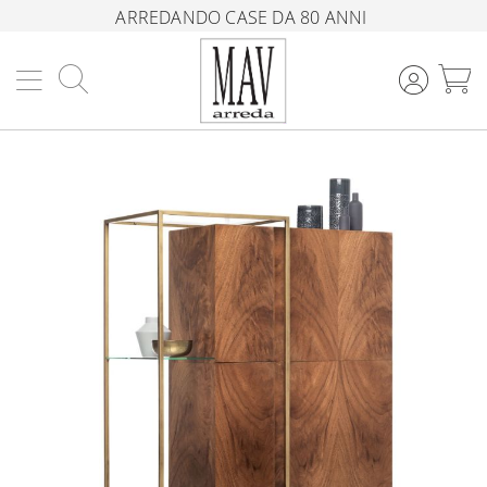
ARREDANDO CASE DA 80 ANNI
Cerca
C
Vai
alla
fine
della
galleria
di
immagini