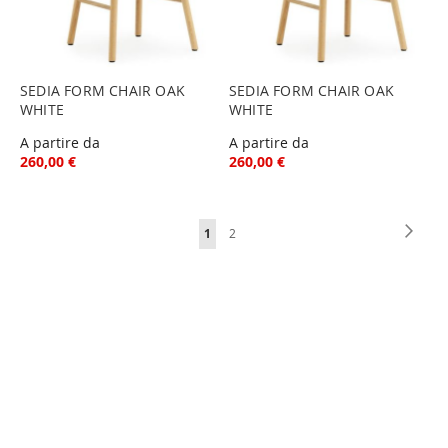
SEDIA FORM CHAIR OAK
SEDIA FORM CHAIR OAK
WHITE
WHITE
A partire da
A partire da
260,00 €
260,00 €
Pagina
Pagin
Succe
Attualmente
Pagina
1
2
stai
leggendo
la
pagina