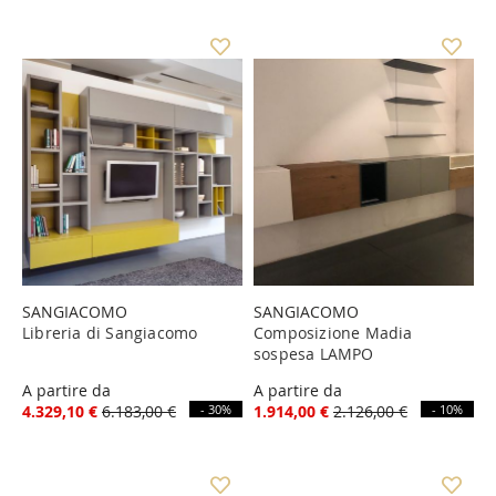
SANGIACOMO
SANGIACOMO
Libreria di Sangiacomo
Composizione Madia
sospesa LAMPO
A partire da
A partire da
4.329,10 €
6.183,00 €
- 30%
1.914,00 €
2.126,00 €
- 10%