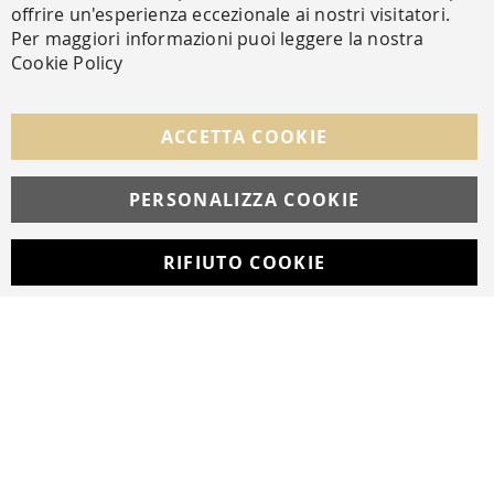
Ch
offrire un'esperienza eccezionale ai nostri visitatori.
Per maggiori informazioni puoi leggere la nostra
Cookie Policy
SEGUICI NEI SOCIAL
Facebook
Instagram
Whatsapp
ACCETTA COOKIE
PERSONALIZZA COOKIE
© Copyright MAV Arreda s.r.l. | P.IVA IT05919160969
Via Galileo Galilei, 14 | Milano
RIFIUTO COOKIE
Developed with
by
DF Solution