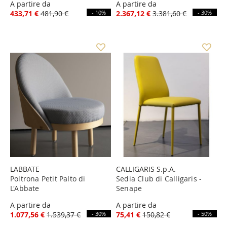
A partire da
A partire da
433,71 €
481,90 €
- 10%
2.367,12 €
3.381,60 €
- 30%
LABBATE
CALLIGARIS S.p.A.
Poltrona Petit Palto di
Sedia Club di Calligaris -
L'Abbate
Senape
A partire da
A partire da
1.077,56 €
1.539,37 €
- 30%
75,41 €
150,82 €
- 50%